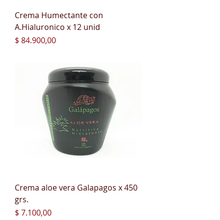
Crema Humectante con
A.Hialuronico x 12 unid
Precio
$ 84.900,00
Crema aloe vera Galapagos x 450
grs.
Precio
$ 7.100,00