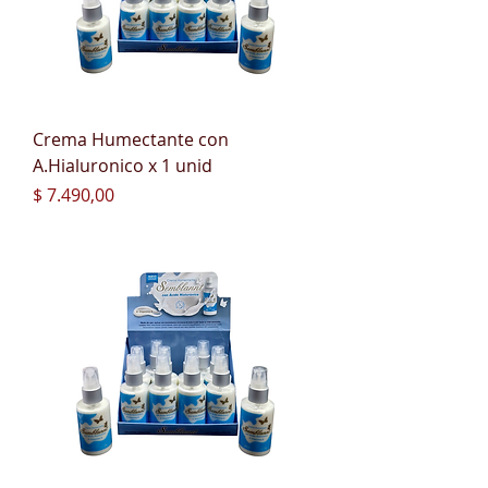
Crema Humectante con
A.Hialuronico x 1 unid
Precio
$ 7.490,00