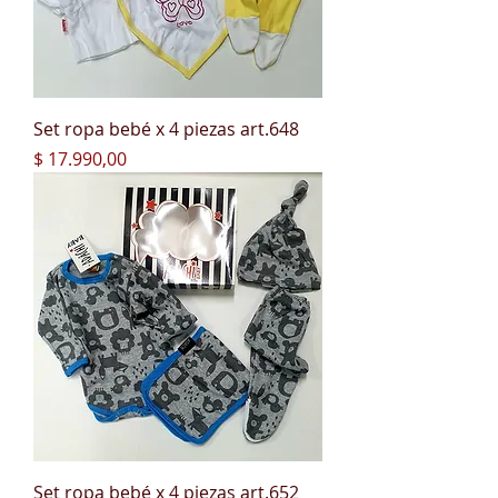
Set ropa bebé x 4 piezas art.648
Precio
$ 17.990,00
Set ropa bebé x 4 piezas art.652