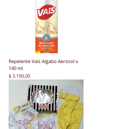
Repelente Vais Algabo Aerosol x
140 ml
Precio
$ 3.190,00