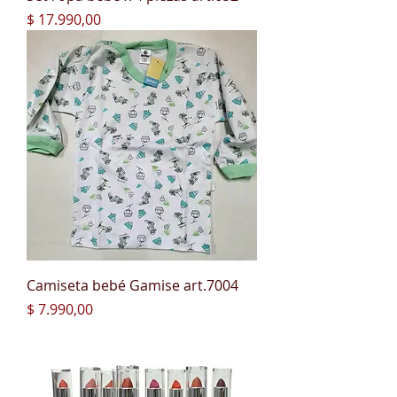
Precio
$ 17.990,00
Camiseta bebé Gamise art.7004
Precio
$ 7.990,00