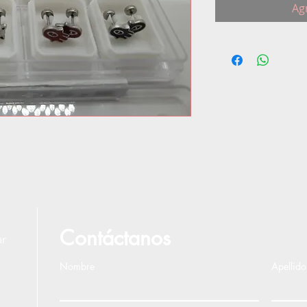
Agr
Contáctanos
ar
Nombre
Apellido