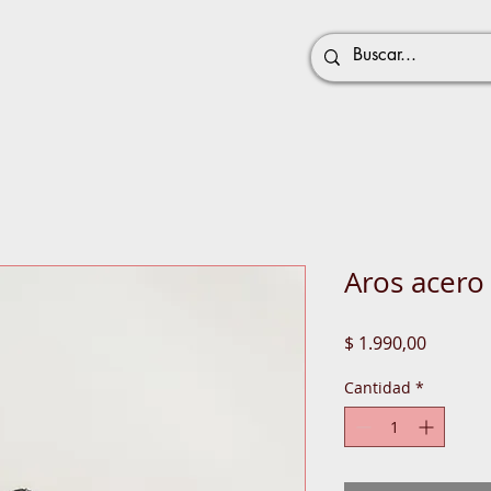
Aros acero
Precio
$ 1.990,00
Cantidad
*