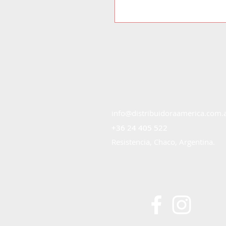
info@distribuidoraamerica.com.
+36 24 405 522
+36 24 405 522
Resistencia, Chaco, Argentina.