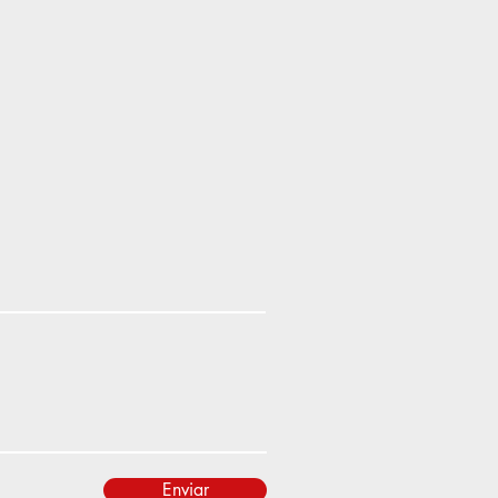
Enviar