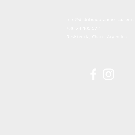
info@distribuidoraamerica.com.
+36 24 405 522
+36 24 405 522
Resistencia, Chaco, Argentina.