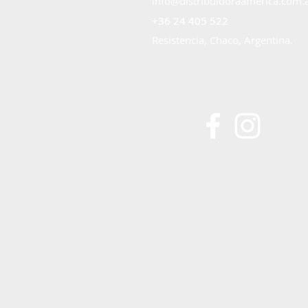
info@distribuidoraamerica.com.
+36 24 405 522
+36 24 405 522
Resistencia, Chaco, Argentina.