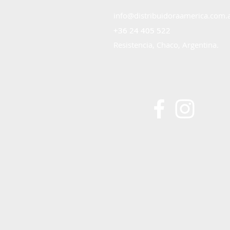
info@distribuidoraamerica.com.
+36 24 405 522
+36 24 405 522
Resistencia, Chaco, Argentina.