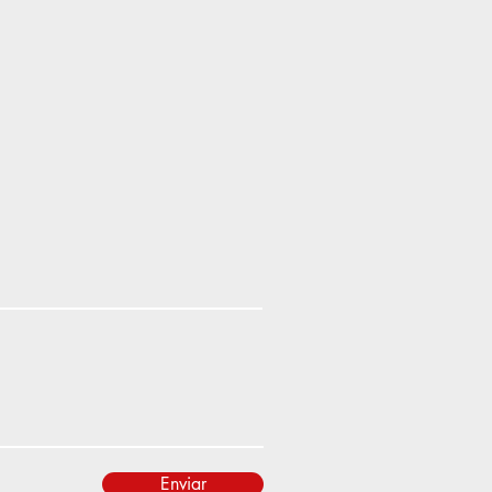
Enviar