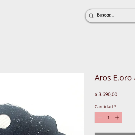
Aros E.oro
Precio
$ 3.690,00
Cantidad
*