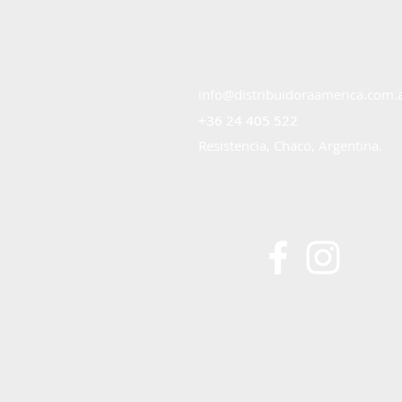
info@distribuidoraamerica.com.
+36 24 405 522
+36 24 405 522
Resistencia, Chaco, Argentina.