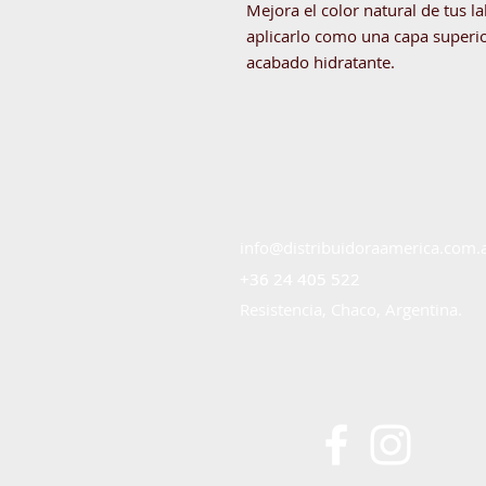
Mejora el color natural de tus l
aplicarlo como una capa superio
acabado hidratante.
info@distribuidoraamerica.com.
+36 24 405 522
+36 24 405 522
Resistencia, Chaco, Argentina.