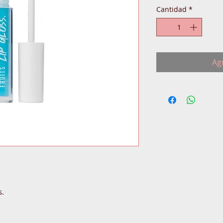
Cantidad
*
Agr
s.