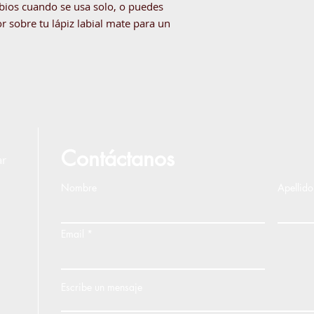
abios cuando se usa solo, o puedes
r sobre tu lápiz labial mate para un
Contáctanos
ar
Nombre
Apellido
Email
Escribe un mensaje