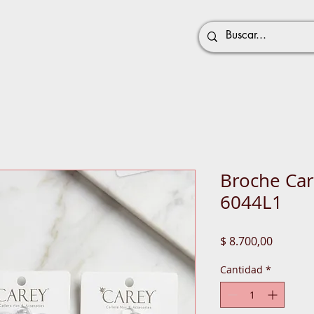
Broche Car
6044L1
Precio
$ 8.700,00
Cantidad
*