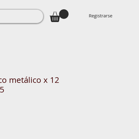
Registrarse
co metálico x 12
65