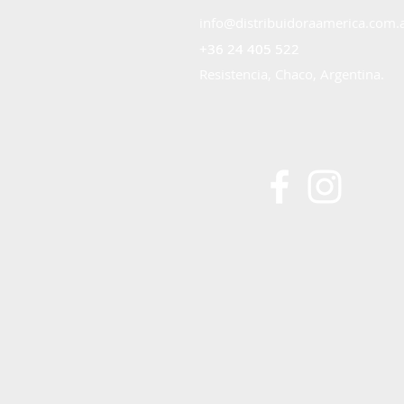
info@distribuidoraamerica.com.
+36 24 405 522
+36 24 405 522
Resistencia, Chaco, Argentina.