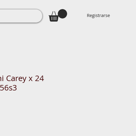
Registrarse
i Carey x 24
356s3