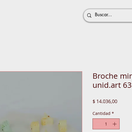
Broche min
unid.art 6
Precio
$ 14.036,00
Cantidad
*