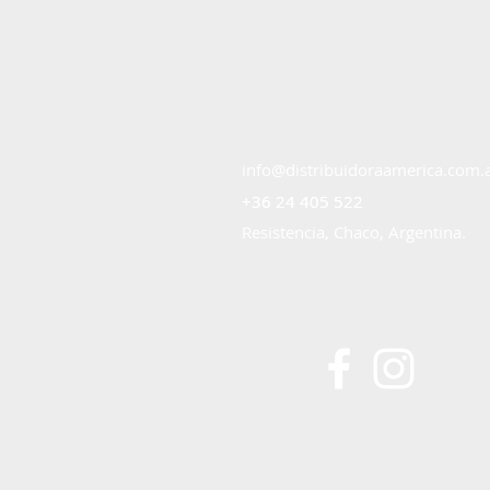
info@distribuidoraamerica.com.
+36 24 405 522
+36 24 405 522
Resistencia, Chaco, Argentina.