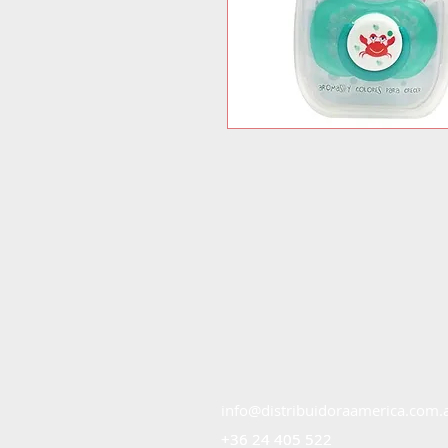
info@distribuidoraamerica.com.
+36 24 405 522
+36 24 405 522