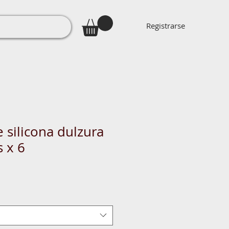
Registrarse
 silicona dulzura
 x 6