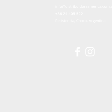
info@distribuidoraamerica.com.
+36 24 405 522
+36 24 405 522
Resistencia, Chaco, Argentina.