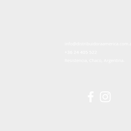
info@distribuidoraamerica.com.
+36 24 405 522
+36 24 405 522
Resistencia, Chaco, Argentina.