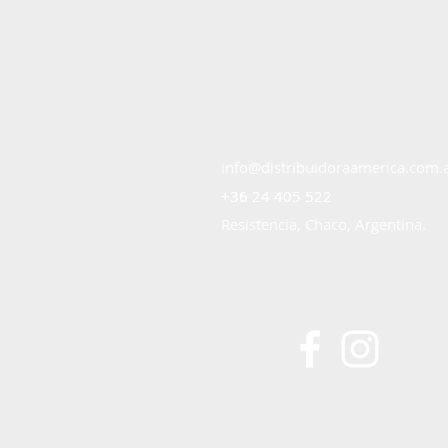
info@distribuidoraamerica.com.
+36 24 405 522
+36 24 405 522
Resistencia, Chaco, Argentina.