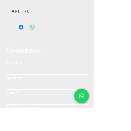
ART. 170
Contáctanos
Nombre
Apellido
Email
Escribe un mensaje
Enviar