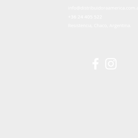
info@distribuidoraamerica.com.
+36 24 405 522
+36 24 405 522
Resistencia, Chaco, Argentina.