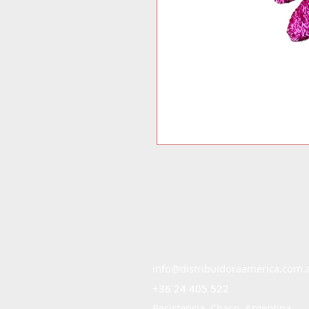
info@distribuidoraamerica.com.
+36 24 405 522
+36 24 405 522
Resistencia, Chaco, Argentina.