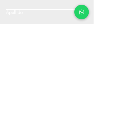
Apellido
Email
Escribe un mensaje
Enviar
info@distribuidoraamerica.com.ar
+36 24 405
522