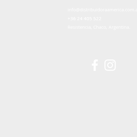
info@distribuidoraamerica.com.
+36 24 405 522
+36 24 405 522
Resistencia, Chaco, Argentina.