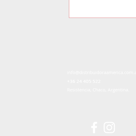
info@distribuidoraamerica.com.
+36 24 405 522
+36 24 405 522
Resistencia, Chaco, Argentina.