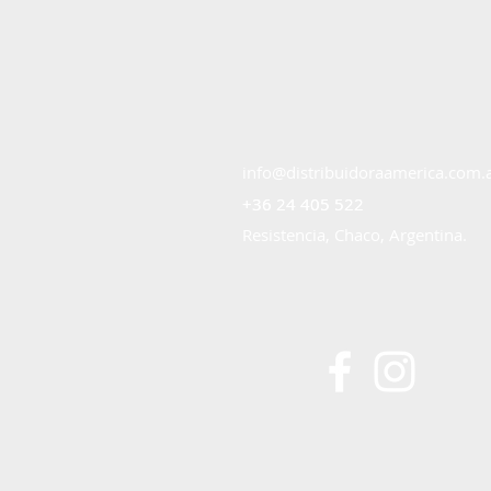
info@distribuidoraamerica.com.
+36 24 405 522
+36 24 405 522
Resistencia, Chaco, Argentina.