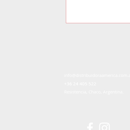
info@distribuidoraamerica.com.
+36 24 405 522
+36 24 405 522
Resistencia, Chaco, Argentina.