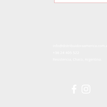
info@distribuidoraamerica.com.
+36 24 405 522
+36 24 405 522
Resistencia, Chaco, Argentina.