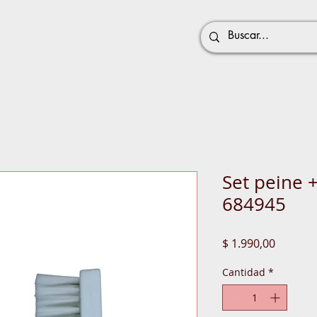
Set peine +
684945
Precio
$ 1.990,00
Cantidad
*