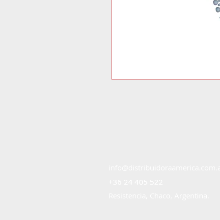
info@distribuidoraamerica.com.
+36 24 405 522
+36 24 405 522
Resistencia, Chaco, Argentina.