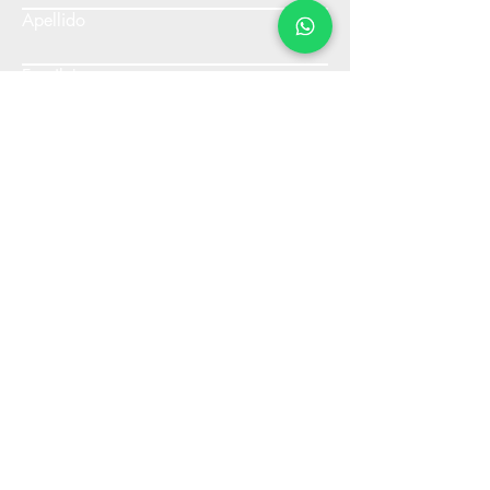
Apellido
Email
Escribe un mensaje
Enviar
info@distribuidoraamerica.com.ar
+36 24 405
522
Resistencia, Chaco, Argentina.