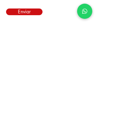
Enviar
info@distribuidoraamerica.com.ar
+36 24 405
522
Resistencia, Chaco, Argentina.
©2018 Distribuidora America. Diseñado
por
Evoltric.