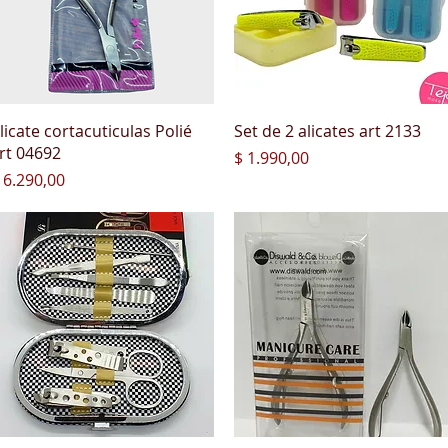
Vista rápida
Vista rápida
licate cortacuticulas Polié
Set de 2 alicates art 2133
rt 04692
Precio
$ 1.990,00
recio
 6.290,00