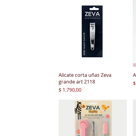
Vista rápida
Alicate corta uñas Zeva
A
grande art 2118
P
$
Precio
$ 1.790,00