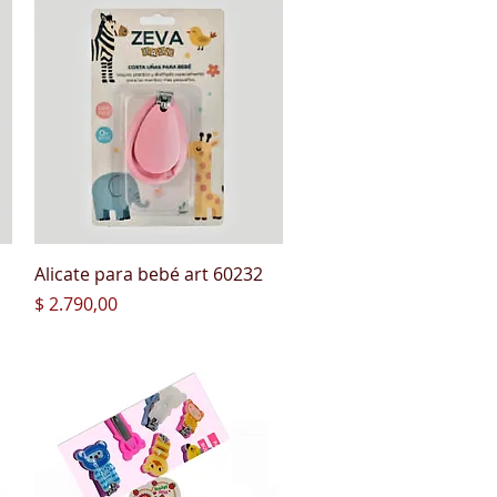
Vista rápida
Alicate para bebé art 60232
Precio
$ 2.790,00