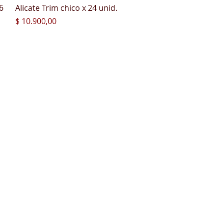
Vista rápida
6
Alicate Trim chico x 24 unid.
Precio
$ 10.900,00