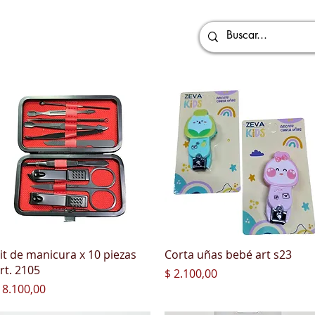
Vista rápida
Vista rápida
it de manicura x 10 piezas
Corta uñas bebé art s23
rt. 2105
Precio
$ 2.100,00
recio
 8.100,00