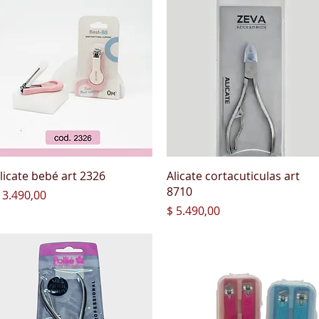
Vista rápida
Vista rápida
licate bebé art 2326
Alicate cortacuticulas art
8710
recio
 3.490,00
Precio
$ 5.490,00