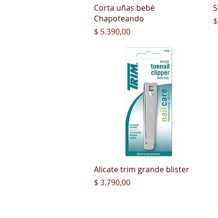
Vista rápida
Corta uñas bebé
S
Chapoteando
P
$
Precio
$ 5.390,00
Vista rápida
Alicate trim grande blister
Precio
$ 3.790,00