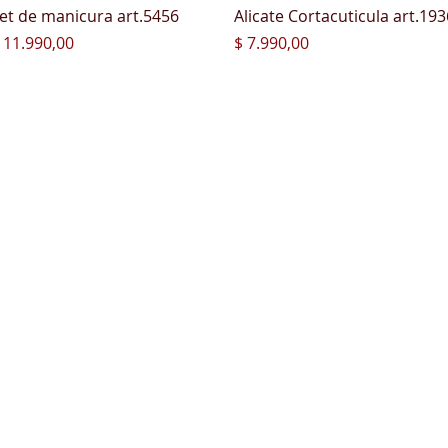
Vista rápida
Vista rápida
et de manicura art.5456
Alicate Cortacuticula art.193
recio
Precio
 11.990,00
$ 7.990,00