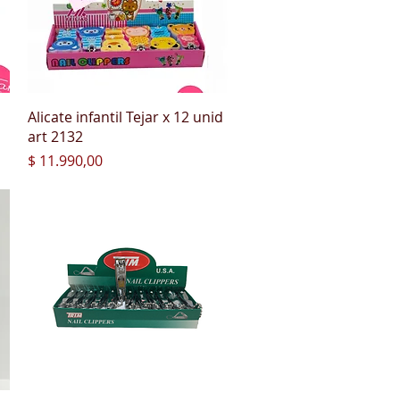
Vista rápida
Alicate infantil Tejar x 12 unid
art 2132
Precio
$ 11.990,00