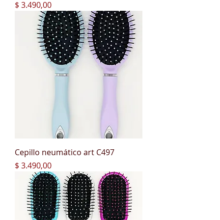
Precio
$ 3.490,00
Cepillo neumático art C497
Precio
$ 3.490,00