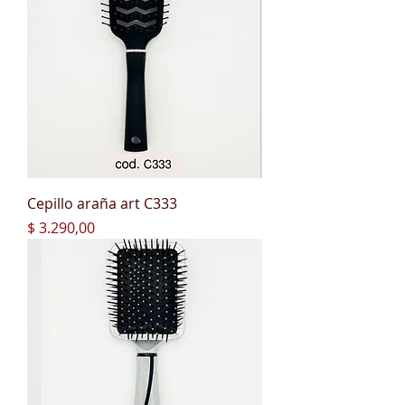
Cepillo araña art C333
Precio
$ 3.290,00