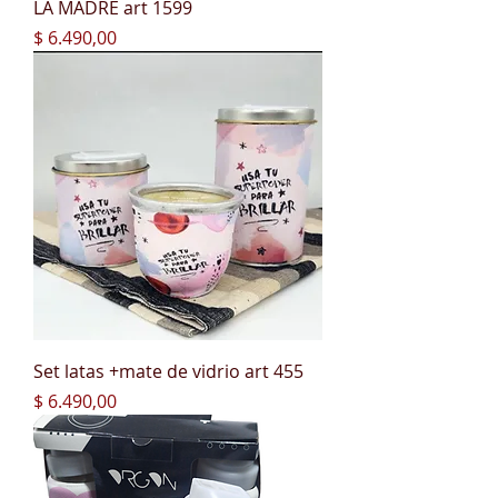
LA MADRE art 1599
Precio
$ 6.490,00
Set latas +mate de vidrio art 455
Precio
$ 6.490,00