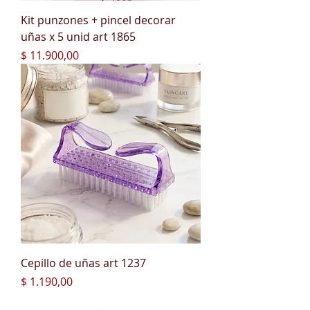
Kit punzones + pincel decorar
uñas x 5 unid art 1865
Precio
$ 11.900,00
Cepillo de uñas art 1237
Precio
$ 1.190,00