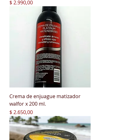
Precio
$ 2.990,00
Crema de enjuague matizador
walfor x 200 ml.
Precio
$ 2.650,00