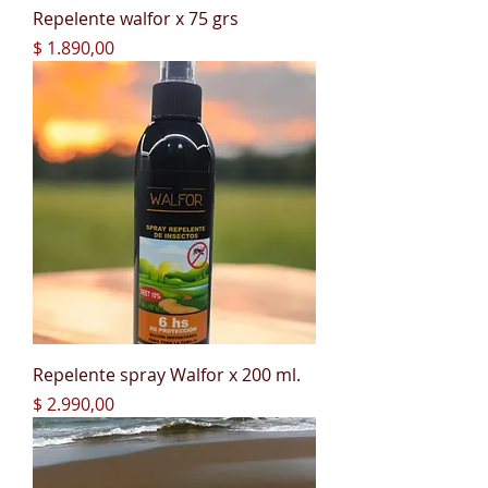
Repelente walfor x 75 grs
Precio
$ 1.890,00
Repelente spray Walfor x 200 ml.
Precio
$ 2.990,00