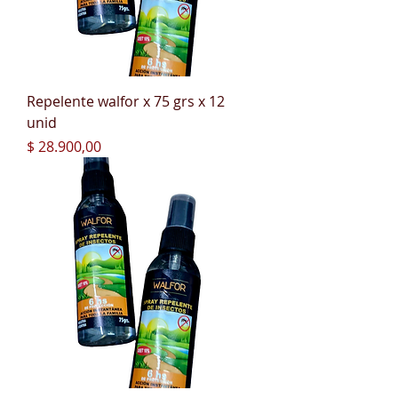
Repelente walfor x 75 grs x 12
unid
Precio
$ 28.900,00